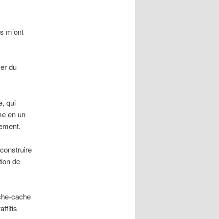
ts m’ont
ser du
, qui
me en un
vement.
éconstruire
ion de
ache-cache
ffitis