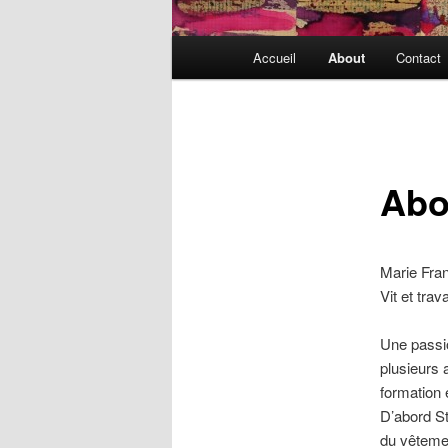
Menu
Accueil
About
Contact
principal
Abo
Marie Fra
Vit et tra
Une passio
plusieurs
formation 
D’abord St
du vêtemen