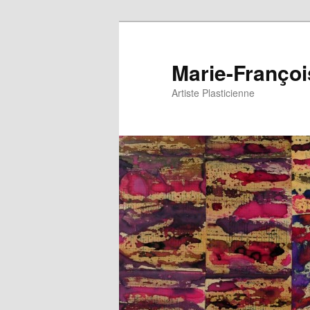
Aller
au
contenu
Marie-Franç
principal
Artiste Plasticienne