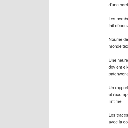
d’une carr
Les nombre
fait découv
Nourrie de
monde text
Une heureu
devient e
patchwork 
Un rapport
et recomp
l’intime.
Les traces
avec la co