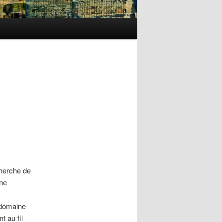
cherche de
une
e domaine
t au fil