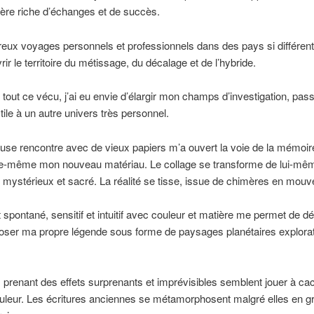
ière riche d’échanges et de succès.
ux voyages personnels et professionnels dans des pays si différen
rir le territoire du métissage, du décalage et de l’hybride.
 tout ce vécu, j’ai eu envie d’élargir mon champs d’investigation, pas
ile à un autre univers très personnel.
se rencontre avec de vieux papiers m’a ouvert la voie de la mémoire
lle-même mon nouveau matériau. Le collage se transforme de lui-mê
mystérieux et sacré. La réalité se tisse, issue de chimères en mou
 spontané, sensitif et intuitif avec couleur et matière me permet de d
oser ma propre légende sous forme de paysages planétaires explorat
 prenant des effets surprenants et imprévisibles semblent jouer à c
uleur. Les écritures anciennes se métamorphosent malgré elles en gra